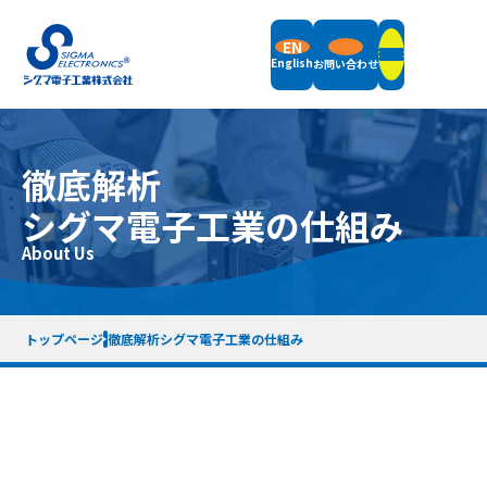
EN
English
お問い合わせ
製品情報
徹底解析
シグマ電子工業の仕組み
フィールドバランサ
サポート
立形釣合い試験機
About Us
横形釣合い試験機
振動計測機器
サポート情報トップ
付属品
企業情報
お知らせ
梱包重量・サイズ一覧表
リモートデモについて
トップページ
徹底解析シグマ電子工業の仕組み
計測機器レンタル
サポート終了機種一覧
企業概要
採用情報
メッセージ
品質方針
企業沿革
仕事内容紹介
SDGsへの取り組み
先輩社員紹介
利用規約
プライバシーポリシー
サイトマップ
徹底解析 シグマ電子工業の仕組み