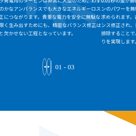
ラ
発電用のタービンは非常に大型のため、わず
0.01秒の差が
の
かなアンバランスでも大きなエネルギーロス
ンのパワーを無
正
につながります。貴重な電力を安全に無駄な
求められます。
限
く生み出すためにも、精密なバランス修正は
ンス修正され、
と
欠かせない工程となっています。
排除することで
りを実現します
01
-
03