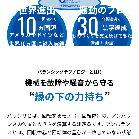
世界進出
振動のプロ
10
30
国内外で
年間連続で
ヵ国超
黒字達成
バランシングテクノロジーとは!?
機械を故障や騒音から守る
“
縁の下の力持ち
”
バランサとは、回転するモノ（＝回転体）の、アンバラ
ンスの位置と大きさを演算する測定器です。アンバラン
スとは、回転中心と回転体の重心が一致していない状態