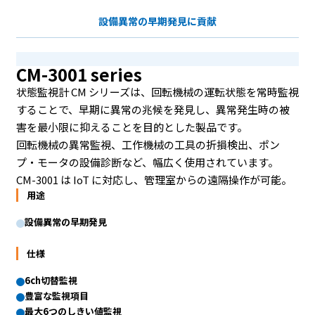
設備異常の早期発見に貢献
CM-3001 series
状態監視計 CM シリーズは、回転機械の運転状態を常時監視
することで、早期に異常の兆候を発見し、異常発生時の被
害を最小限に抑えることを目的とした製品です。
回転機械の異常監視、工作機械の工具の折損検出、ポン
プ・モータの設備診断など、幅広く使用されています。
CM-3001 は IoT に対応し、管理室からの遠隔操作が可能。
用途
設備異常の早期発見
仕様
6ch切替監視
豊富な監視項目
最大6つのしきい値監視