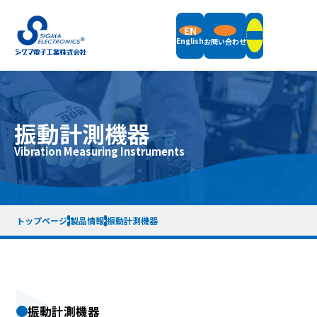
EN
English
お問い合わせ
製品情報
振動計測機器
フィールドバランサ
Vibration Measuring Instruments
サポート
立形釣合い試験機
横形釣合い試験機
振動計測機器
サポート情報トップ
付属品
企業情報
お知らせ
梱包重量・サイズ一覧表
リモートデモについて
トップページ
製品情報
振動計測機器
計測機器レンタル
サポート終了機種一覧
企業概要
採用情報
メッセージ
品質方針
企業沿革
仕事内容紹介
SDGsへの取り組み
先輩社員紹介
利用規約
プライバシーポリシー
サイトマップ
徹底解析 シグマ電子工業の仕組み
振動計測機器