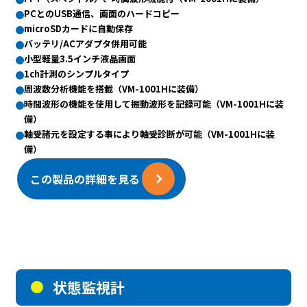
PCとのUSB通信、画面のハードコピー
microSDカードに自動保存
バッテリ/ACアダプタ併用可能
小型軽量3.5インチ液晶画面
1ch計測のシンプルタイプ
周波数分析機能を搭載（VM-1001Hに装備）
時間波形の機能を使用して振動波形を記録可能（VM-1001Hに装
備）
軸受諸元を設定する事により軸受診断が可能（VM-1001Hに装
備）
この製品の詳細を見る
状態監視計