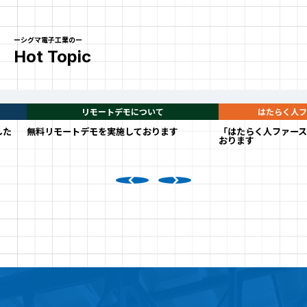
募集要項
お問い合わせ
ーシグマ電子工業のー
Hot Topic
リモートデモについて
はたらく人フ
した
無料リモートデモを実施しております
「はたらく人ファー
おります