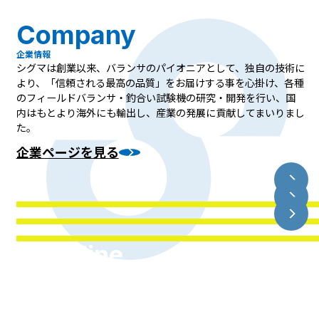
Company
企業情報
シグマは創業以来、バランサのパイオニアとして、独自の技術に
より、「信頼される最高の品質」をお届けする事を心掛け、各種
のフィールドバランサ・釣合い試験機の研究・開発を行い、国
内はもとより海外にも輸出し、産業の発展に貢献してまいりまし
た。
企業ページを見る
Outline
SDGs
会社概要
History
SDGsへの取り組み
企業沿革
高精度なバランス計測技術を核に、産業の安定を支えるメーカ