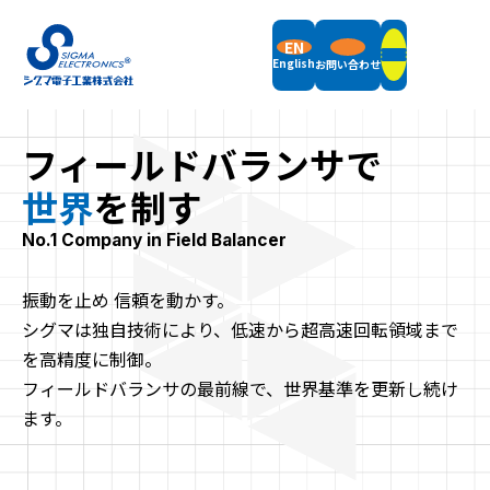
EN
English
お問い合わせ
フィールドバランサで
製品情報
世界
を制す
フィールドバランサ
サポート
立形釣合い試験機
No.1 Company in Field Balancer
横形釣合い試験機
振動計測機器
サポート情報トップ
振動を止め 信頼を動かす。
付属品
企業情報
お知らせ
シグマは独自技術により、低速から超高速回転領域まで
梱包重量・サイズ一覧表
リモートデモについて
計測機器レンタル
サポート終了機種一覧
企業概要
を高精度に制御。
採用情報
メッセージ
フィールドバランサの最前線で、世界基準を更新し続け
品質方針
ます。
企業沿革
仕事内容紹介
SDGsへの取り組み
先輩社員紹介
利用規約
プライバシーポリシー
サイトマップ
徹底解析 シグマ電子工業の仕組み